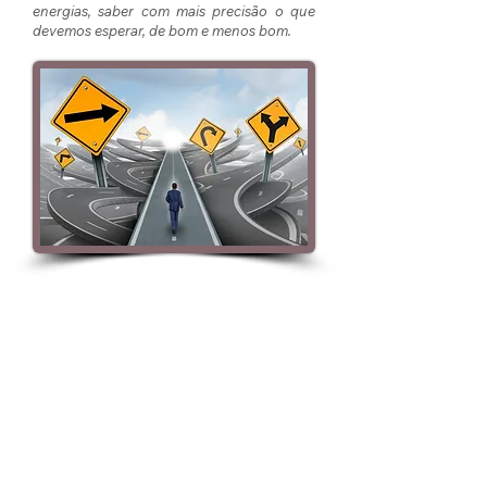
energias, saber com mais precisão o que
devemos esperar, de bom e menos bom.
O Oráculo Geomântico
Pendular:
Aconselha de forma muito concreta sobre
as temáticas apresentadas.
Permite aconselhamentos breves para
assuntos de resposta mais directa.
Possibilita estudos mais aprofundados