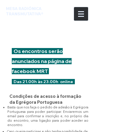
MESA RADIÓNICA
TRANSMUTATIVA®
Os encontros serão
anunciados na página de
facebook MRT
Das 21.00h às 23.00h online
Condições de acesso à formação
da Egrégora Portuguesa
​Basta que nos faça o pedido de adesão à Egrégora
Portuguesa para poder participar. Enviaremos um
email para confirmar a inscrição e, no próprio dia
do encontro, uma ligação para poder aceder ao
encontro.
Caso queira participar e não tenha possibilidade de